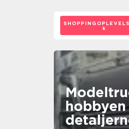
SHOPPINGOPLEVELS
k
Modeltru
hobbyen
detaljer