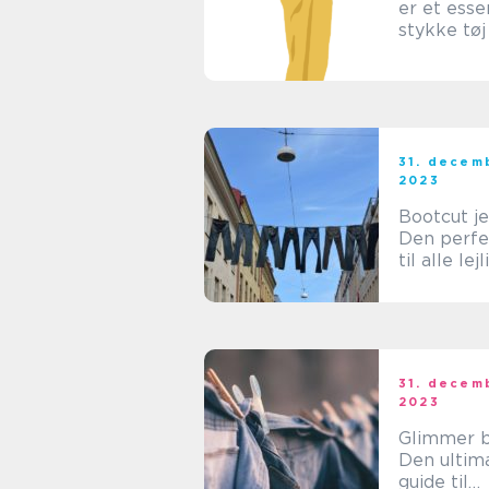
er et esse
stykke tøj 
enhver m
garderob
31. decem
2023
Bootcut je
Den perfek
til alle le
31. decem
2023
Glimmer b
Den ultim
guide til