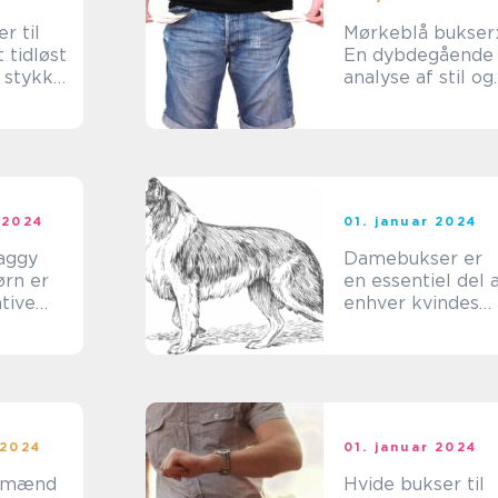
r til
Mørkeblå bukser
 tidløst
En dybdegående
t stykke
analyse af stil og
ver
historie
e
 2024
01. januar 2024
aggy
Damebukser er
ørn er
en essentiel del 
tive
enhver kvindes
garderobe
 2024
01. januar 2024
l mænd
Hvide bukser til