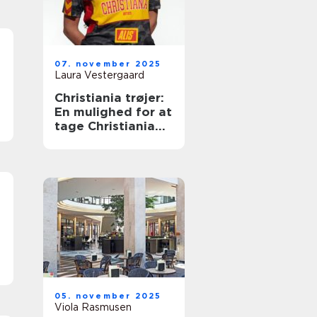
g
07. november 2025
Laura Vestergaard
Christiania trøjer:
En mulighed for at
tage Christiania
med videre
05. november 2025
Viola Rasmusen