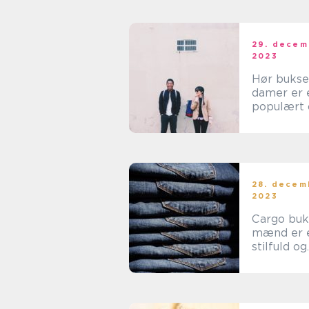
29. decem
2023
Hør bukser
damer er 
populært 
stilfuldt v
inden for
modeverd
28. decem
2023
Cargo buks
mænd er 
stilfuld og
praktisk
beklædni
tand, der 
vundet