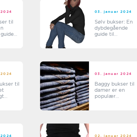
 2024
03. januar 2024
er til
Sølv bukser: En
en
dybdegående
 guide
guide til
historie
modeentusiaster
 2024
03. januar 2024
kser til
Baggy bukser til
et
damer er en
gt
populær
 for
modeerklæring,
der kombinerer
sten
komfort, stil og
femininitet
 2024
02. januar 2024