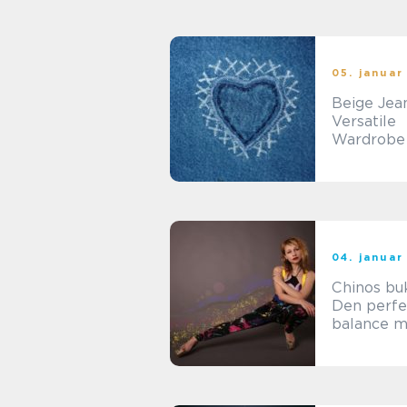
05. januar
Beige Jea
Versatile
Wardrobe
for the
Fashionab
Online Sh
04. januar
Chinos bu
Den perfe
balance 
stil og ko