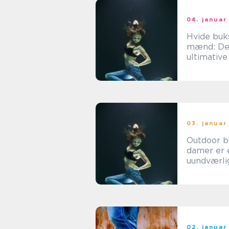
04. januar
Hvide buks
mænd: D
ultimative
til stil og 
03. januar
Outdoor bu
damer er 
uundværli
stykke tøj
enhver
eventyrly
kvinde
02. januar