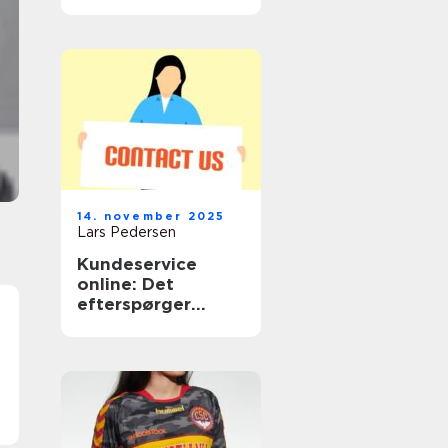
drikkevand
Rent drikkevand er noget, mange tager for give
Alligevel oplever flere husstande, sommerhuse
og mindre virksomheder udfordringer med
vandkvaliteten. Bakterier, vira og andre
mikroorganismer kan snig...
14. november 2025
Lars Pedersen
Kundeservice
online: Det
efterspørger
shoppere