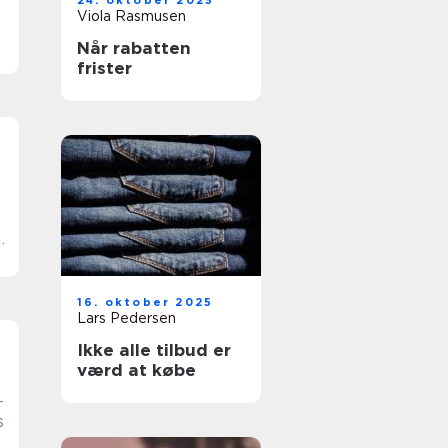
24. oktober 2025
Viola Rasmusen
Når rabatten
frister
f
16. oktober 2025
Lars Pedersen
Ikke alle tilbud er
værd at købe
–
s