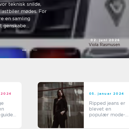
kellen
or teknisk snilde,
 lastbiler mødes. For
e en samling
at genskabe
...
02. juni 2026
Viola Rasmusen
 2024
05. januar 2024
ge
Ripped jeans er
en
blevet en
 guide
populær mode-
trend gennem
nder
årene, og de