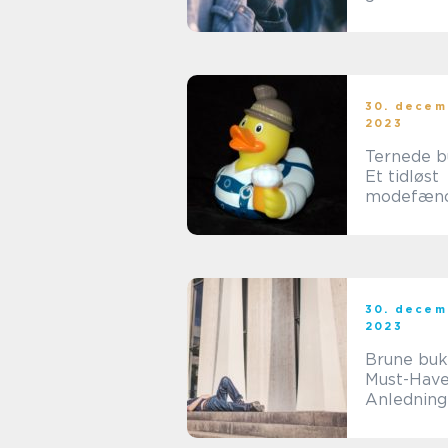
modeelsk
online-sh
30. decem
2023
Ternede b
Et tidløst
modefæn
30. decem
2023
Brune bukse
Must-Have 
Anledning