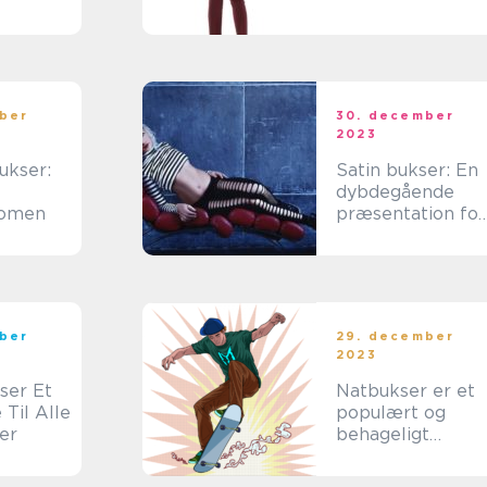
ere og
oppere
ber
30. december
2023
ukser:
Satin bukser: En
dybdegående
omen
præsentation for
online-shoppere
ber
29. december
2023
r Et
Natbukser er et
Til Alle
populært og
er
behageligt
beklædningsstyk
e, der primært