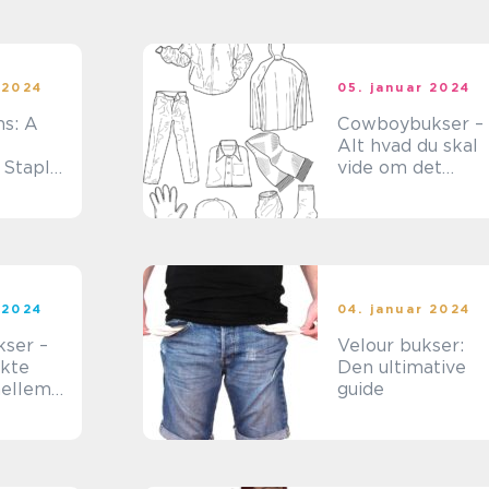
tilføjer et edgy o
afslappet
udseende til
ethvert outfit
 2024
05. januar 2024
ns: A
Cowboybukser –
Alt hvad du skal
 Staple
vide om det
populære
le
modetøj
opper
 2024
04. januar 2024
kser –
Velour bukser:
kte
Den ultimative
mellem
guide
mfort