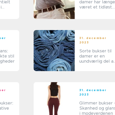
ntielt
damer har længe
i
været et tidløst
ands
og klassisk
e
modevalg
ber
31. december
2023
ans:
Sorte bukser til
te stil
damer er en
jligheder
uundværlig del a
en kvindes
garderobe
ber
31. december
2023
ukser:
Glimmer bukser 
ative
Skønhed og glan
i modeverdenen