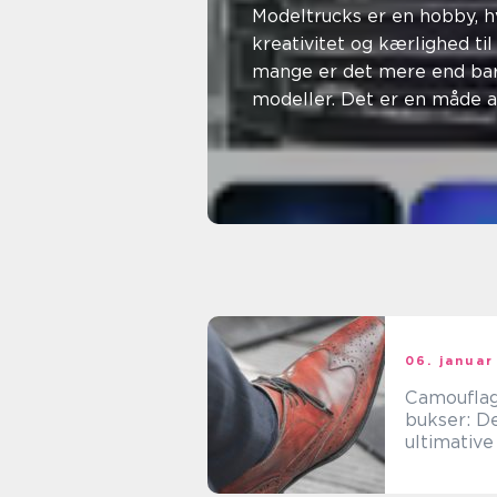
hele fors
Modeltrucks er en hobby, hv
kreativitet og kærlighed til
mange er det mere end bar
modeller. Det er en måde 
virkelighedens køretøjer i mi
14. februar 2026
Laura Vestergaard
06. januar
Camoufla
bukser: D
ultimative
til e-
handelsku