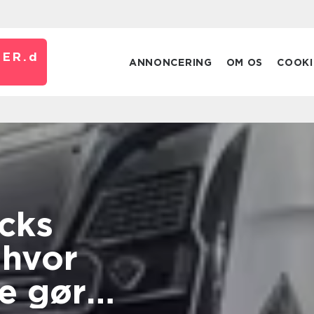
ER.
d
ANNONCERING
OM OS
COOKI
cks
 hvor
ne gør