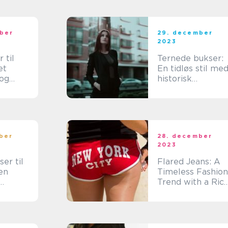
anvendes til
nattøj
ber
29. december
2023
 til
Ternede bukser:
et
En tidløs stil me
og
historisk
alg
baggrund
enen
ber
28. december
2023
er til
Flared Jeans: A
en
Timeless Fashion
Trend with a Ric
History
ngsgens
har