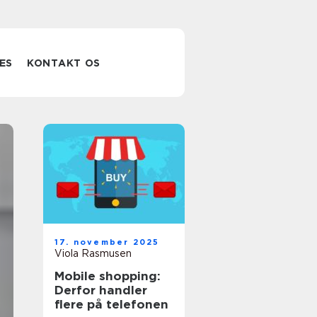
ES
KONTAKT OS
Uv vandfilter
17. november 2025
sådan får du
Viola Rasmusen
Mobile shopping:
rent og sikkert
Derfor handler
flere på telefonen