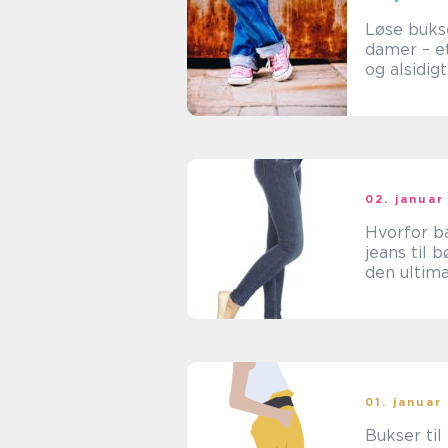
Løse bukse
damer – et
og alsidig
tøj til enh
garderob
02. januar
Hvorfor b
jeans til b
den ultima
trend
01. januar
Bukser ti