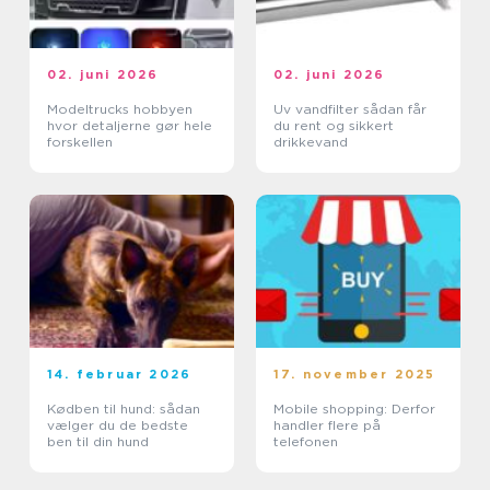
02. juni 2026
02. juni 2026
Modeltrucks hobbyen
Uv vandfilter sådan får
hvor detaljerne gør hele
du rent og sikkert
forskellen
drikkevand
14. februar 2026
17. november 2025
Kødben til hund: sådan
Mobile shopping: Derfor
vælger du de bedste
handler flere på
ben til din hund
telefonen