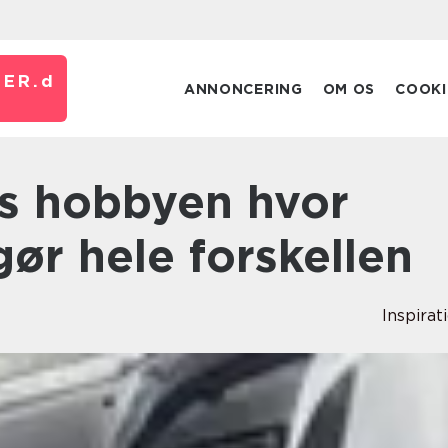
ER.
d
ANNONCERING
OM OS
COOKI
gør hele forskellen
Inspirat