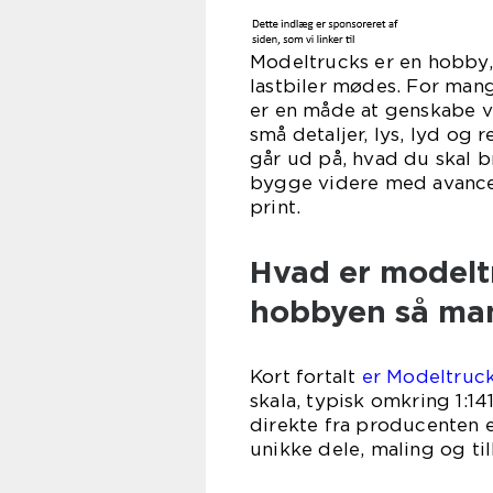
Modeltrucks er en hobby, 
lastbiler mødes. For man
er en måde at genskabe v
små detaljer, lys, lyd og 
går ud på, hvad du skal 
bygge videre med avancer
print.
Hvad er modeltr
hobbyen så ma
Kort fortalt
er Modeltruck
skala, typisk omkring 1:1
direkte fra producenten
unikke dele, maling og ti