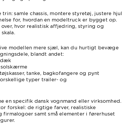
trin: samle chassis, montere styretøj, justere hjul
lse for, hvordan en modeltruck er bygget op.
ver, hvor realistisk affjedring, styring og
 skala.
ive modellen mere sjæl, kan du hurtigt bevæge
gningsdele, blandt andet:
ildæk
 solskærme
tøjskasser, tanke, bagkofangere og pynt
orskellige typer trailer- og
ne en specifik dansk vognmand eller virksomhed.
r forskel: de rigtige farver, realistiske
 firmalogoer samt små elementer i førerhuset
gurer.