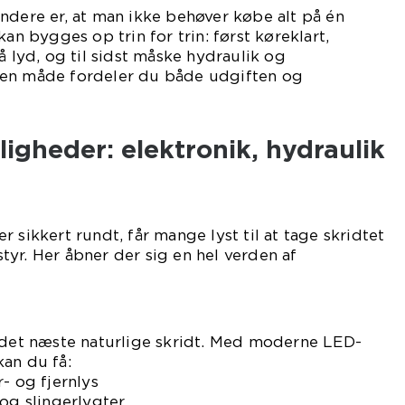
ndere er, at man ikke behøver købe alt på én
kan bygges op trin for trin: først køreklart,
å lyd, og til sidst måske hydraulik og
den måde fordeler du både udgiften og
gheder: elektronik, hydraulik
 sikkert rundt, får mange lyst til at tage skridtet
yr. Her åbner der sig en hel verden af
e det næste naturlige skridt. Med moderne LED-
an du få:
- og fjernlys
 og slingerlygter