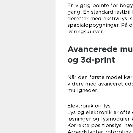
En vigtig pointe for begy
gang. En standard lastbil 
derefter med ekstra lys, s
specialopbygninger. På 
læringskurven.
Avancerede muli
og 3d-print
Når den første model kører
videre med avanceret udst
muligheder.
Elektronik og lys
Lys og elektronik er oft
løsninger og lysmoduler k
Korrekte positionslys, nær
Arbejdslygter, rotorblink