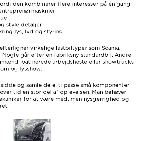
rdi den kombinerer flere interesser på én gang:
g entreprenørmaskiner
rue
g style detaljer
ing lys, lyd og styring
fterligner virkelige lastbiltyper som Scania,
Nogle går efter en fabriksny standardbil. Andre
mænd, patinerede arbejdsheste eller showtrucks
rom og lysshow.
 sidde og samle dele, tilpasse små komponenter
 over tid en stor del af oplevelsen. Man behøver
ekaniker for at være med, men nysgerrighed og
et.