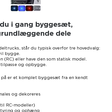
du i gang byggesæt,
grundlæggende dele
eltrucks, står du typisk overfor tre hovedvalg:
vil bygge.
n (RC) eller have den som statisk model.
l tilpasse og opbygge.
på er et komplet byggesæt fra en kendt
 males og dekoreres
til RC-modeller)
styring og ophæng