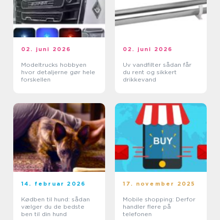
02. juni 2026
02. juni 2026
Modeltrucks hobbyen
Uv vandfilter sådan får
hvor detaljerne gør hele
du rent og sikkert
forskellen
drikkevand
14. februar 2026
17. november 2025
Kødben til hund: sådan
Mobile shopping: Derfor
vælger du de bedste
handler flere på
ben til din hund
telefonen