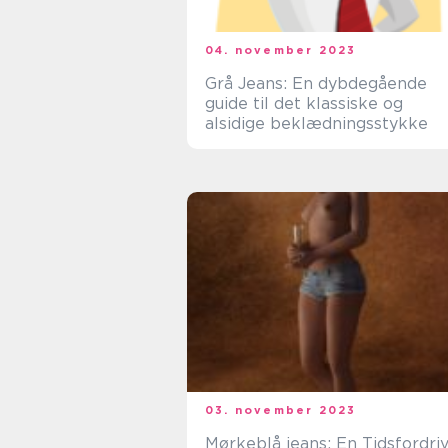
04. november 2023
Grå Jeans: En dybdegående
guide til det klassiske og
alsidige beklædningsstykke
03. november 2023
Mørkeblå jeans: En Tidsfordri