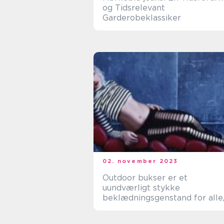
og Tidsrelevant
Garderobeklassiker
02. november 2023
Outdoor bukser er et
uundværligt stykke
beklædningsgenstand for alle
der elsker at tilbringe tid
udendørs