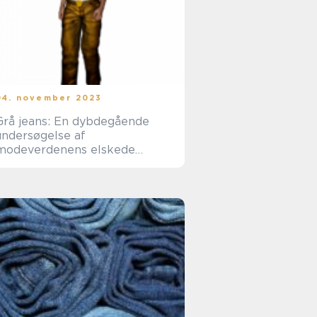
04. november 2023
Grå jeans: En dybdegående
undersøgelse af
modeverdenens elskede
klassiker