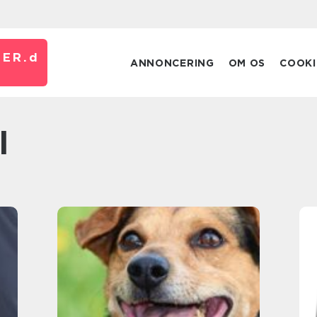
ER.
d
ANNONCERING
OM OS
COOKI
l