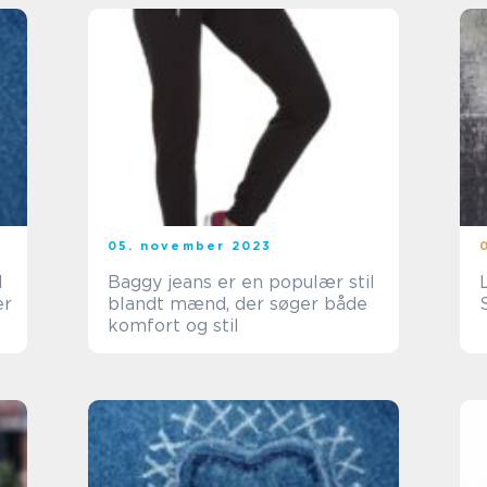
05. november 2023
l
Baggy jeans er en populær stil
er
blandt mænd, der søger både
komfort og stil