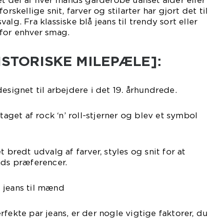
ret del af hver mands garderobe uanset alder eller
orskellige snit, farver og stilarter har gjort det til
alg. Fra klassiske blå jeans til trendy sort eller
 for enhver smag.
HISTORISKE MILEPÆLE]:
esignet til arbejdere i det 19. århundrede.
ntaget af rock ‘n’ roll-stjerner og blev et symbol
t bredt udvalg af farver, styles og snit for at
s præferencer.
 jeans til mænd
rfekte par jeans, er der nogle vigtige faktorer, du