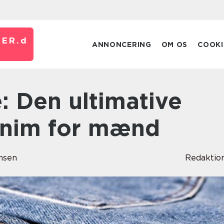
ER.
d
ANNONCERING
OM OS
COOKI
denim for mænd
nsen
Redaktio