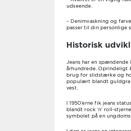
udseende.
– Denimvaskning og farver
passer til din personlige st
Historisk udvik
Jeans har en spændende his
århundrede. Oprindeligt b
brug for slidstærke og h
populært blandt guldgra
vest.
I 1950’erne fik jeans sta
blandt rock ‘n’ roll-stje
symbolet på en ungdomsk