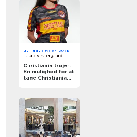
07. november 2025
Laura Vestergaard
Christiania trøjer:
En mulighed for at
tage Christiania
med videre