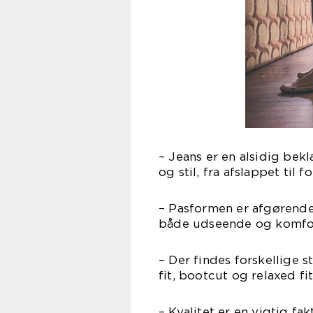
– Jeans er en alsidig bek
og stil, fra afslappet til f
– Pasformen er afgørende 
både udseende og komfo
– Der findes forskellige st
fit, bootcut og relaxed fit
– Kvalitet er en vigtig fa