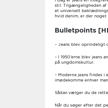
I dag er jeans en integre
stil. Tilgængeligheden af f
et universelt beklædningsv
hvid denim, er der noget
Bulletpoints [
– Jeans blev oprindeligt d
– I 1950’erne blev jeans a
på ungdomskultur.
– Moderne jeans findes i e
imødekomme enhver mand
Sådan vælger du de rette
Når du søger efter det pe