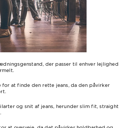
lædningsgenstand, der passer til enhver lejlighed
ormelt.
for at finde den rette jeans, da den påvirker
rt.
ilarter og snit af jeans, herunder slim fit, straight
.
ktor at overveje, da det påvirker holdbarhed og