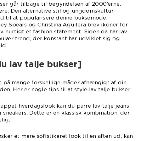
kser går tilbage til begyndelsen af 2000’erne,
re. Den alternative stil og ungdomskultur
ed til at popularisere denne buksemode.
y Spears og Christina Aguilera blev ikoner for
ev hurtigt et fashion statement. Siden da har lav
ulær trend, der konstant har udviklet sig og
id.
u lav talje bukser]
es på mange forskellige måder afhængigt af din
den. Her er nogle tips til at style lav talje bukser:
slappet hverdagslook kan du parre lav talje jeans
g sneakers. Dette er en klassisk kombination, der
lig.
sker et mere sofistikeret look til en aften ud, kan