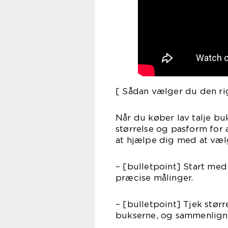
[ Sådan vælger du den ri
Når du køber lav talje buk
størrelse og pasform for a
at hjælpe dig med at vælg
– [bulletpoint] Start med 
præcise målinger.
– [bulletpoint] Tjek stø
bukserne, og sammenlign 