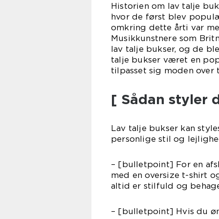
Historien om lav talje bu
hvor de først blev populæ
omkring dette årti var m
Musikkunstnere som Britne
lav talje bukser, og de bl
talje bukser været en pop
tilpasset sig moden over t
[ Sådan styler d
Lav talje bukser kan styl
personlige stil og lejlighe
– [bulletpoint] For en af
med en oversize t-shirt o
altid er stilfuld og behage
– [bulletpoint] Hvis du øn