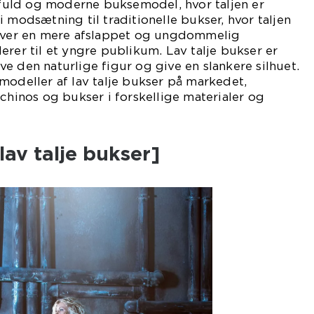
ilfuld og moderne buksemodel, hvor taljen er
 modsætning til traditionelle bukser, hvor taljen
giver en mere afslappet og ungdommelig
erer til et yngre publikum. Lav talje bukser er
e den naturlige figur og give en slankere silhuet.
modeller af lav talje bukser på markedet,
 chinos og bukser i forskellige materialer og
lav talje bukser]