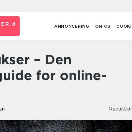
ER.
d
ANNONCERING
OM OS
COOKI
guide for online-
en
Redaktio