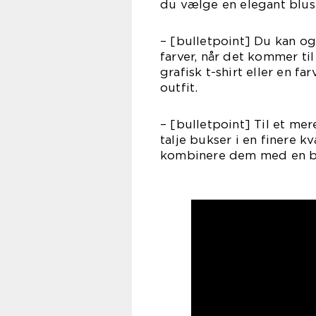
du vælge en elegant bluse
– [bulletpoint] Du kan o
farver, når det kommer ti
grafisk t-shirt eller en far
outfit.
– [bulletpoint] Til et me
talje bukser i en finere kv
kombinere dem med en blaz