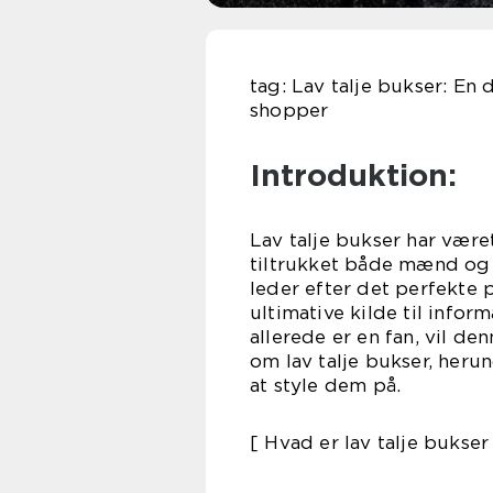
tag: Lav talje bukser: E
shopper
Introduktion:
Lav talje bukser har være
tiltrukket både mænd og 
leder efter det perfekte p
ultimative kilde til infor
allerede er en fan, vil de
om lav talje bukser, heru
at style dem på.
[ Hvad er lav talje bukse