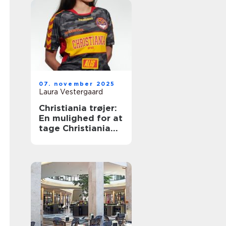
07. november 2025
Laura Vestergaard
Christiania trøjer:
En mulighed for at
tage Christiania
med videre