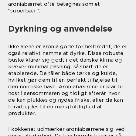
aroniabærret ofte betegnes som et
“superbær”.
Dyrkning og anvendelse
Ikke alene er aronia gode for helbredet, de er
også relativt nemme at dyrke. Disse robuste
buske klarer sig godt i det danske klima og
kræver minimal pasning, så snart de er
etablerede. De tåler både tørke og kulde,
hvilket gør dem til en perfekt tilføjelse til
den nordiske have. Aroniabærrene er klar til
høst i sensommeren og tidligt efterår, hvor
de kan plukkes og nydes friske, eller de kan
forarbejdes til en mangfoldighed af
produkter.
I køkkenet udmærker aroniabærrene sig ved
deres alsidighed. De kan teoretisk spises rå,