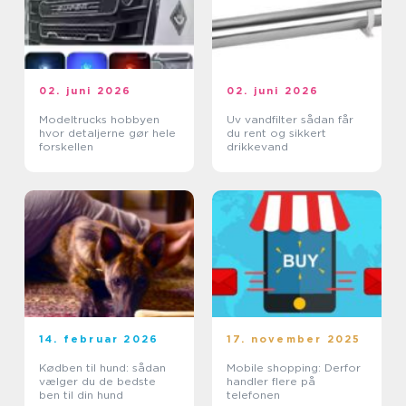
02. juni 2026
02. juni 2026
Modeltrucks hobbyen
Uv vandfilter sådan får
hvor detaljerne gør hele
du rent og sikkert
forskellen
drikkevand
14. februar 2026
17. november 2025
Kødben til hund: sådan
Mobile shopping: Derfor
vælger du de bedste
handler flere på
ben til din hund
telefonen