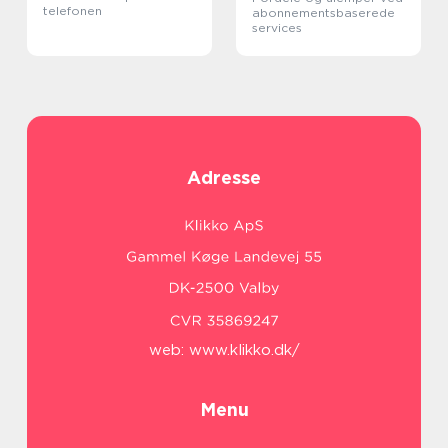
telefonen
abonnementsbaserede
services
Adresse
web:
www.klikko.dk/
Menu