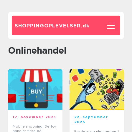
SHOPPINGOPLEVELSER.
dk
Onlinehandel
17. november 2025
22. september
2025
Mobile shopping: Derfor
handler flere på
Fordele og ulemper ved