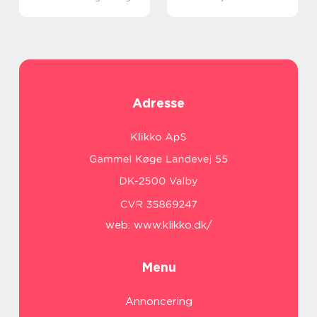
Adresse
web:
www.klikko.dk/
Menu
Annoncering