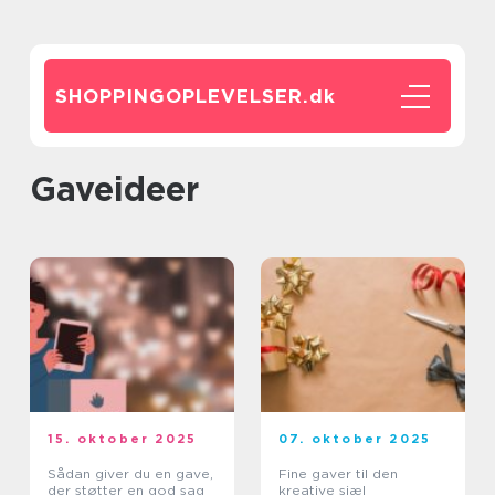
SHOPPINGOPLEVELSER.
dk
Gaveideer
15. oktober 2025
07. oktober 2025
Sådan giver du en gave,
Fine gaver til den
der støtter en god sag
kreative sjæl