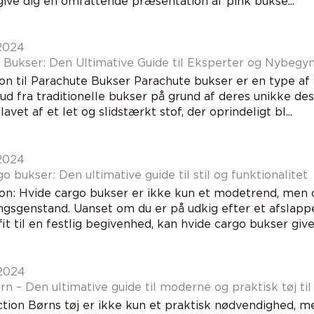
ive dig en omfattende præsentation af pink bukse...
 2024
 Bukser: Den Ultimative Guide til Eksperter og Nybegy
ion til Parachute Bukser Parachute bukser er en type a
g ud fra traditionelle bukser på grund af deres unikke de
lavet af et let og slidstærkt stof, der oprindeligt bl...
 2024
o bukser: Den ultimative guide til stil og funktionalitet
ion: Hvide cargo bukser er ikke kun et modetrend, men o
gsgenstand. Uanset om du er på udkig efter et afslappe
it til en festlig begivenhed, kan hvide cargo bukser give d
 2024
n – Den ultimative guide til moderne og praktisk tøj ti
uction Børns tøj er ikke kun et praktisk nødvendighed, 