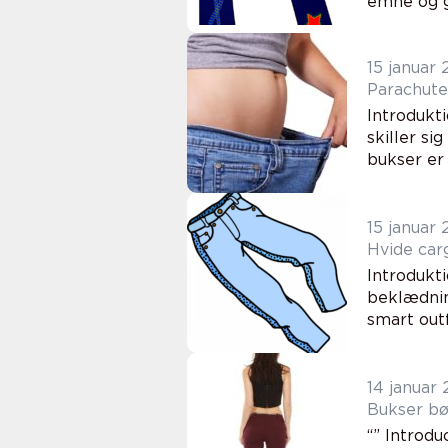
emne og g
15 januar
Parachute
Introdukt
skiller si
bukser er 
15 januar
Hvide carg
Introdukt
beklædnin
smart outf
14 januar
Bukser bør
“” Introd