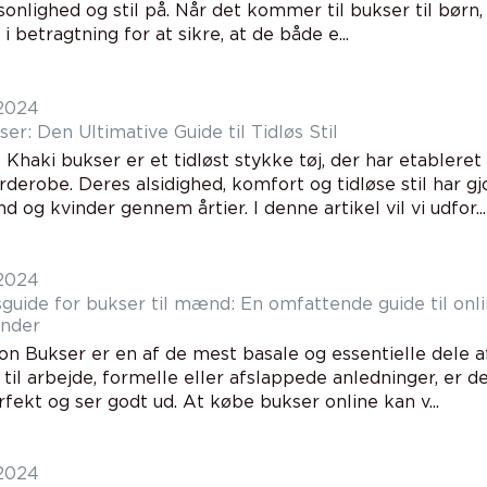
onlighed og stil på. Når det kommer til bukser til børn,
 i betragtning for at sikre, at de både e...
 2024
er: Den Ultimative Guide til Tidløs Stil
 Khaki bukser er et tidløst stykke tøj, der har etableret
rderobe. Deres alsidighed, komfort og tidløse stil har 
og kvinder gennem årtier. I denne artikel vil vi udfor...
 2024
sguide for bukser til mænd: En omfattende guide til onl
under
ion Bukser er en af de mest basale og essentielle dele
til arbejde, formelle eller afslappede anledninger, er de
fekt og ser godt ud. At købe bukser online kan v...
 2024