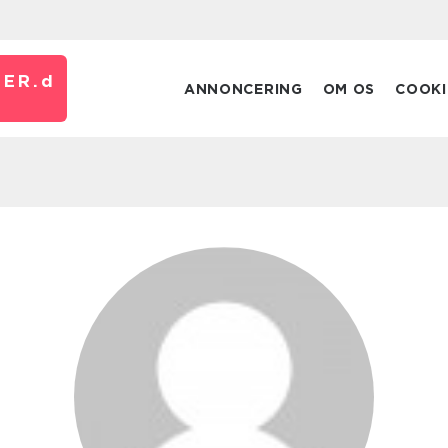
ER.
d
ANNONCERING
OM OS
COOKI