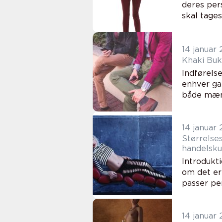
deres pers
skal tages
14 januar
Khaki Buks
Indførelse
enhver ga
både mænd 
14 januar
Størrelse
handelsk
Introdukt
om det er 
passer per
14 januar