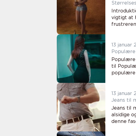
Størrelse
Introdukt
vigtigt a
frustreren
13 januar
Populære 
Populære 
til Popul
populære 
13 januar
Jeans til 
Jeans til
alsidige o
denne fasc