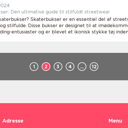
 2024
er: Den ultimative guide til stilfuldt streetwear
katerbukser? Skaterbukser er en essentiel del af stre
 og stilfulde. Disse bukser er designet til at imødeko
ing-entusiaster og er blevet et ikonisk stykke tøj inden
1
2
3
4
…
12
Adresse
Menu