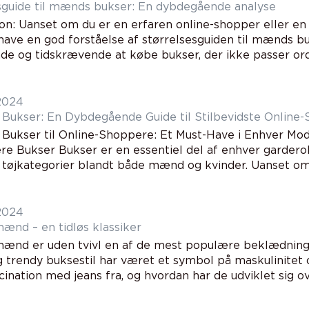
sguide til mænds bukser: En dybdegående analyse
ion: Uanset om du er en erfaren online-shopper eller en
t have en god forståelse af størrelsesguiden til mænds 
de og tidskrævende at købe bukser, der ikke passer orden
 2024
Bukser: En Dybdegående Guide til Stilbevidste Online
Bukser til Online-Shoppere: Et Must-Have i Enhver Mo
ære Bukser Bukser er en essentiel del af enhver gardero
tøjkategorier blandt både mænd og kvinder. Uanset om d
 2024
mænd – en tidløs klassiker
 mænd er uden tvivl en af de mest populære beklædnin
g trendy buksestil har været et symbol på maskulinitet o
ination med jeans fra, og hvordan har de udviklet sig ov.