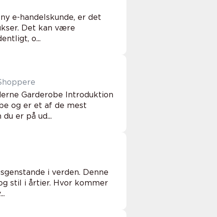
 ny e-handelskunde, er det
bukser. Det kan være
tligt, o...
-Shoppere
derne Garderobe Introduktion
be og er et af de mest
u er på ud...
gsgenstande i verden. Denne
g stil i årtier. Hvor kommer
..