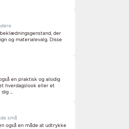
ndere
f beklædningsgenstand, der
sign og materialevalg. Disse
gså en praktisk og alsidig
t hverdagslook eller et
ig ...
l de små
men også en måde at udtrykke