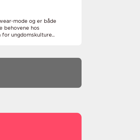
etwear-mode og er både
mme behovene hos
 for ungdomskulture...